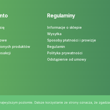
nto
Regulaminy
się
Informacje o sklepie
Wysyłka
powe
Sposoby płatności i prowizje
pionych produktów
Regulamin
nsakcji
Polityka prywatności
Odstąpienie od umowy
 najwyższym poziomie. Dalsze korzystanie ze strony oznacza, że zgadzas
© 2026 NaturaRaj
|
Wykonanie JW WebDev