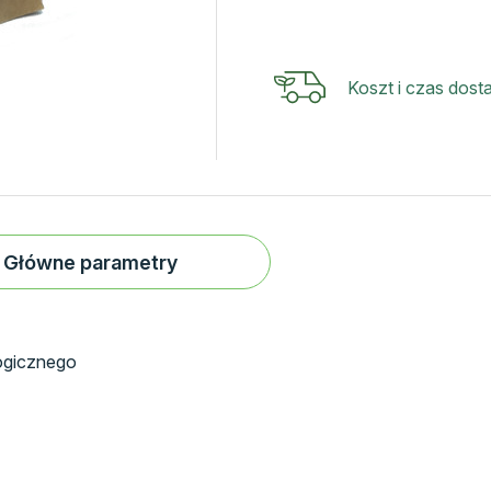
Kasza
jaglana
(Polska)
Koszt i czas dos
1kg
Bio
NaturaRaj/op.
3
szt
Główne parametry
logicznego