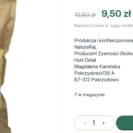
Pierwotna
9,50
zł
10,60
zł
cena
wynosiła:
Najniższa cena w ciągu ostatn
10,60 zł.
9
Produkcja i konfekcjonowa
NaturaRaj,
Producent Żywności Ekolo
Hurt Detal
Magdalena Kamińska
Pokrzydowo139 A
87-312 Pokrzydowo
7 w magazynie
-
+
ilość