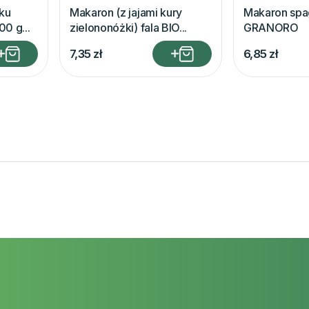
ku
Makaron (z jajami kury
Makaron spa
00 g...
zielononóżki) fala BIO...
GRANORO
7,35
zł
6,85
zł