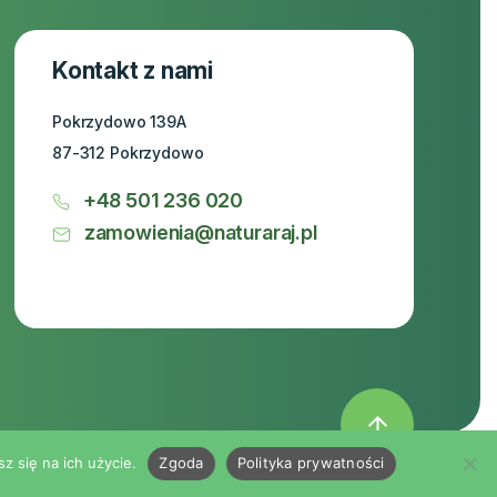
Kontakt z nami
Pokrzydowo 139A
87-312 Pokrzydowo
+48 501 236 020
zamowienia@naturaraj.pl
z się na ich użycie.
Zgoda
Polityka prywatności