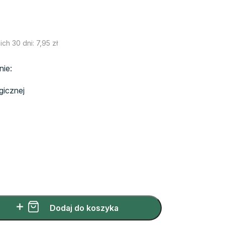
Aktualna
cena
wynosi:
ich 30 dni:
7,95
zł
,50 zł.
nie:
gicznej
Dodaj do koszyka