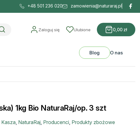
+48 501 236 020
zamowienia@naturaraj.pl
0,00
zł
Zaloguj się
Ulubione
Blog
O nas
ska) 1kg Bio NaturaRaj/op. 3 szt
:
Kasza
,
NaturaRaj
,
Producenci
,
Produkty zbożowe