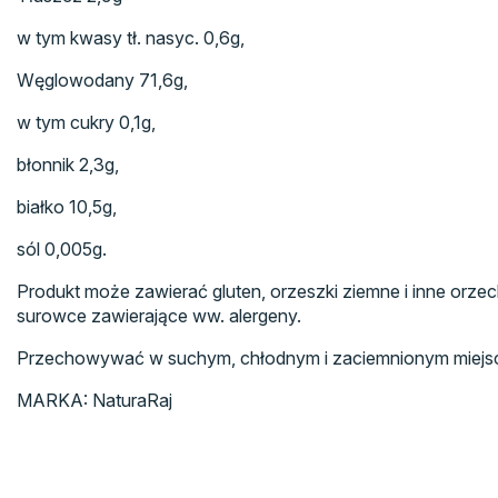
w tym kwasy tł. nasyc. 0,6g,
Węglowodany 71,6g,
w tym cukry 0,1g,
błonnik 2,3g,
białko 10,5g,
sól 0,005g.
Produkt może zawierać gluten, orzeszki ziemne i inne orze
surowce zawierające ww. alergeny.
Przechowywać w suchym, chłodnym i zaciemnionym miejs
MARKA: NaturaRaj