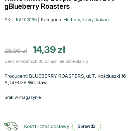
gBlueberry Roasters
|
Kategoria:
Herbaty, kawy, kakao
SKU:
KAT02088
Pierwotna
Aktualna
14,39
zł
23,90
zł
cena
cena
wynosiła:
wynosi:
Cena w ostatnich 30 dniach nie zmieniła się
23,90 zł.
14,39 zł.
Producent: BLUEBERRY ROASTERS, ul. T. Kościuszki 16
A, 50-038 Wrocław
Brak w magazynie
Koszt i czas dostawy
Sprawdź