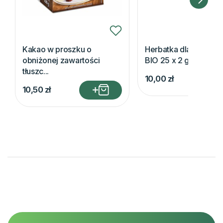
Kakao w proszku o
Herbatka dla serdusz
obniżonej zawartości
BIO 25 x 2 gsuplement
tłuszc...
10,00
zł
10,50
zł