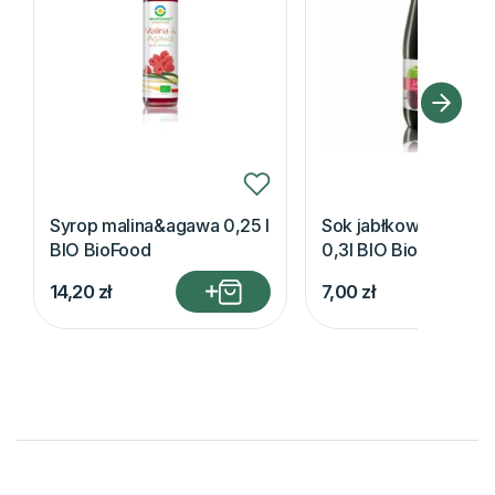
Syrop malina&agawa 0,25 l
Sok jabłkowo-burak
BIO BioFood
0,3l BIO BioFood
14,20
zł
7,00
zł