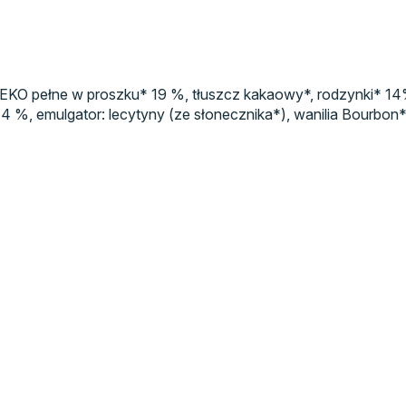
 MLEKO pełne w proszku* 19 %, tłuszcz kakaowy*, rodzynki* 14
mulgator: lecytyny (ze słonecznika*), wanilia Bourbon*. 