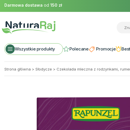
Darmowa dostawa
od
150 zł
Wszystkie produkty
Polecane
Promocje
Best
Strona główna
>
Słodycze
>
Czekolada mleczna z rodzynkami, rume