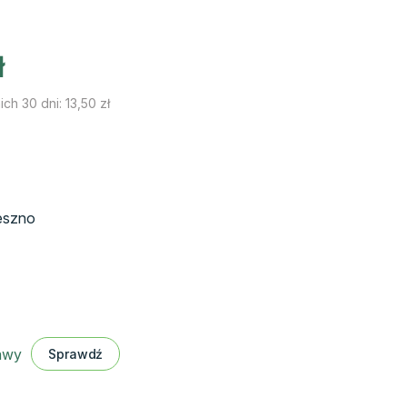
Aktualna
ł
cena
wynosi:
ich 30 dni:
13,50
zł
13,50 zł.
eszno
tawy
Sprawdź