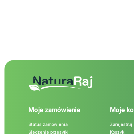
Moje zamówienie
Moje ko
Status zamówienia
Zarejestruj 
Śledzenie przesyłki
Koszyk