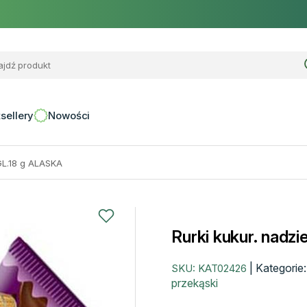
sellery
Nowości
GL.18 g ALASKA
Rurki kukur. nad
|
Kategorie
SKU:
KAT02426
przekąski