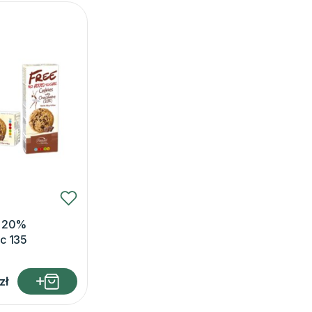
z 20%
c 135
zł