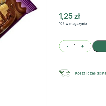
1,25
zł
107 w magazynie
-
+
ilość
Rurki
kukur.
nadziewane
Koszt i czas dos
kakaowe
BEZGL.18
g
ALASKA