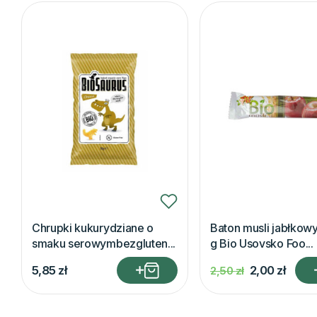
Chrupki kukurydziane o
Baton musli jabłkowy
smaku serowymbezgluten...
g Bio Usovsko Foo...
5,85
zł
2,00
zł
2,50
zł