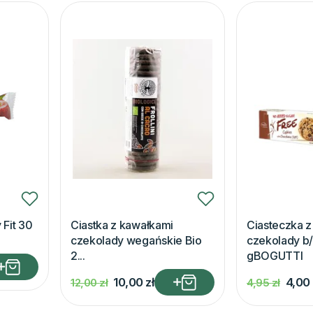
 Fit 30
Ciastka z kawałkami
Ciasteczka 
czekolady wegańskie Bio
czekolady b/
2...
gBOGUTTI
10,00
zł
4,00
12,00
zł
4,95
zł