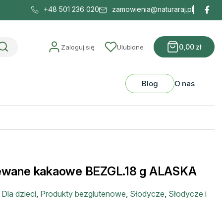
+48 501 236 020
zamowienia@naturaraj.pl
0,00
zł
Zaloguj się
Ulubione
Blog
O nas
ziewane kakaowe BEZGL.18 g ALASKA
:
Dla dzieci
,
Produkty bezglutenowe
,
Słodycze
,
Słodycze i